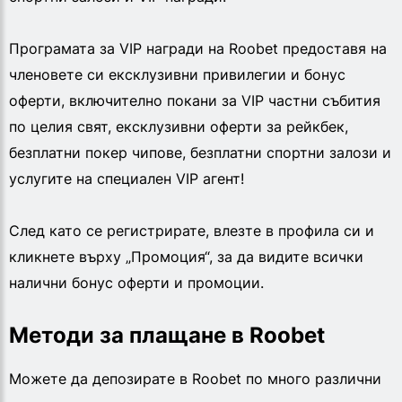
Програмата за VIP награди на Roobet предоставя на
членовете си ексклузивни привилегии и бонус
оферти, включително покани за VIP частни събития
по целия свят, ексклузивни оферти за рейкбек,
безплатни покер чипове, безплатни спортни залози и
услугите на специален VIP агент!
След като се регистрирате, влезте в профила си и
кликнете върху „Промоция“, за да видите всички
налични бонус оферти и промоции.
Методи за плащане в Roobet
Можете да депозирате в Roobet по много различни