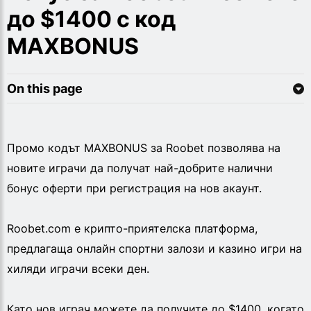
до $1400 с код
MAXBONUS
On this page
Промо кодът MAXBONUS за Roobet позволява на
новите играчи да получат най-добрите налични
бонус оферти при регистрация на нов акаунт.
Roobet.com е крипто-приятелска платформа,
предлагаща онлайн спортни залози и казино игри на
хиляди играчи всеки ден.
Като нов играч можете да получите до $1400, когато