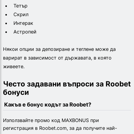
Тетър
Скрил
Интерак
Астропей
Някои опции за депозиране и теглене може да
варират в зависимост от държавата, в която
живеете.
Често задавани въпроси за Roobet 
бонуси
 Какъв е бонус кодът за Roobet?
Използвайте промо код MAXBONUS при
регистрация в Roobet.com, за да получите най-