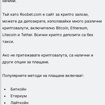
начини.
Тъй като Roobet.com е сайт за крипто залози,
можете да депозирате, използвайки много различни
криптовалути, включително Bitcoin, Ethereum,
Litecoin и Tether. Всички крипто депозити са без
такси.
Ако не притежавате криптовалута, са налични и
други опции за плащане.
Популярните методи на плащане включват:
Биткойн
Етериум
Лайткойн