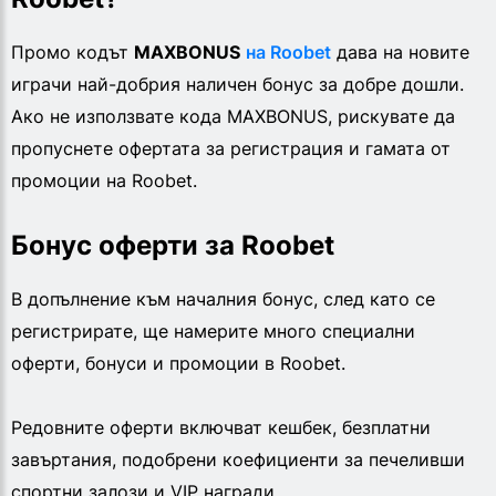
Промо кодът
MAXBONUS
на Roobet
дава на новите
играчи най-добрия наличен бонус за добре дошли.
Ако не използвате кода MAXBONUS, рискувате да
пропуснете офертата за регистрация и гамата от
промоции на Roobet.
Бонус оферти за Roobet
В допълнение към началния бонус, след като се
регистрирате, ще намерите много специални
оферти, бонуси и промоции в Roobet.
Редовните оферти включват кешбек, безплатни
завъртания, подобрени коефициенти за печеливши
спортни залози и VIP награди.