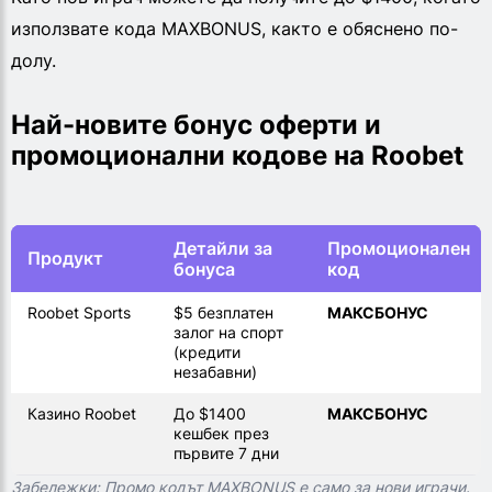
използвате кода MAXBONUS, както е обяснено по-
долу.
Най-новите бонус оферти и
промоционални кодове на Roobet
Детайли за
Промоционален
Продукт
бонуса
код
Roobet Sports
$5 безплатен
МАКСБОНУС
залог на спорт
(кредити
незабавни)
Казино Roobet
До $1400
МАКСБОНУС
кешбек през
първите 7 дни
Забележки: Промо кодът MAXBONUS е само за нови играчи.