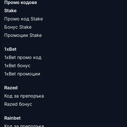
Промо кодове
Stake
Промо код Stake
Бонус Stake
Промоции Stake
1xBet
1xBet промо код
1xBet бонус
1xBet промоции
Razed
Код за препоръка
Razed бонус
Rainbet
Код за препоръка