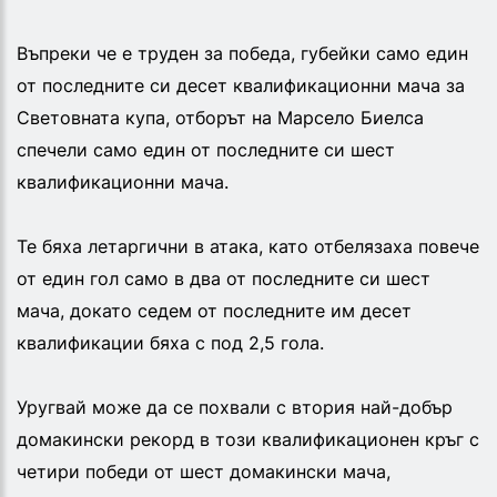
Въпреки че е труден за победа, губейки само един
от последните си десет квалификационни мача за
Световната купа, отборът на Марсело Биелса
спечели само един от последните си шест
квалификационни мача.
Те бяха летаргични в атака, като отбелязаха повече
от един гол само в два от последните си шест
мача, докато седем от последните им десет
квалификации бяха с под 2,5 гола.
Уругвай може да се похвали с втория най-добър
домакински рекорд в този квалификационен кръг с
четири победи от шест домакински мача,