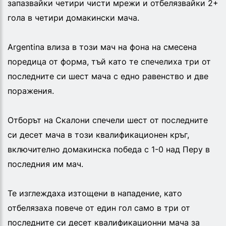
запазвайки четири чисти мрежи и отбелязвайки 2+
гола в четири домакински мача.
Argentina влиза в този мач на фона на смесена
поредица от форма, тъй като те спечелиха три от
последните си шест мача с едно равенство и две
поражения.
Отборът на Скалони спечели шест от последните
си десет мача в този квалификационен кръг,
включително домакинска победа с 1-0 над Перу в
последния им мач.
Те изглеждаха изтощени в нападение, като
отбелязаха повече от един гол само в три от
последните си десет квалификационни мача за