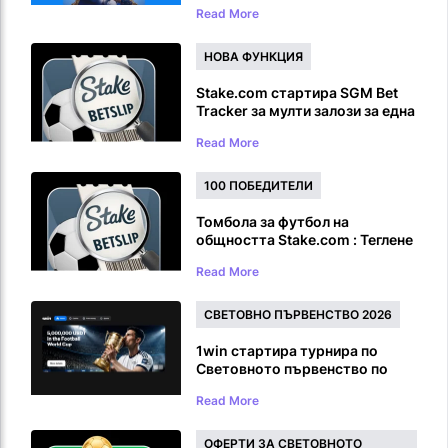
Read More
завръщането си UFC
НОВА ФУНКЦИЯ
Stake.com стартира SGM Bet
Tracker за мулти залози за една
и съща игра
Read More
100 ПОБЕДИТЕЛИ
Томбола за футбол на
общността Stake.com : Теглене
на награда от Световното
Read More
първенство на стойност 100
000 долара
СВЕТОВНО ПЪРВЕНСТВО 2026
1win стартира турнира по
Световното първенство по
футбол с награден фонд от 5
Read More
000 000 USDT
ОФЕРТИ ЗА СВЕТОВНОТО