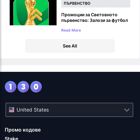
ПЪРВЕНСТВО
Промоции за Световното
първенство: Залози за футбол
за Световното първенство
Read More
2026
See All
United States
Промо кодове
Stake