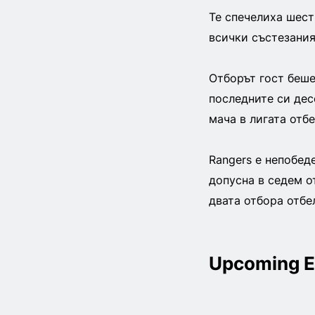
Те спечелиха шест
всички състезания
Отборът гост беше
последните си дес
мача в лигата отбе
Rangers е непобеде
допусна в седем от
двата отбора отбел
Upcoming E