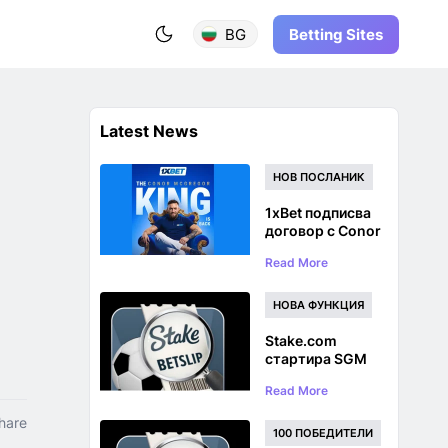
Betting Sites
BG
Latest News
НОВ ПОСЛАНИК
1xBet подписва
договор с Conor
McGregor за
Read More
глобален
посланик на
марката преди
НОВА ФУНКЦИЯ
завръщането си
UFC
Stake.com
стартира SGM
Bet Tracker за
Read More
мулти залози за
една и съща игра
hare
100 ПОБЕДИТЕЛИ