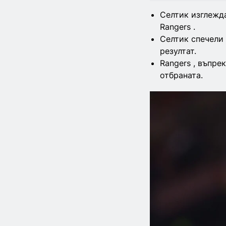
Селтик изглежда
Rangers .
Селтик спечели 
резултат.
Rangers , въпре
отбраната.