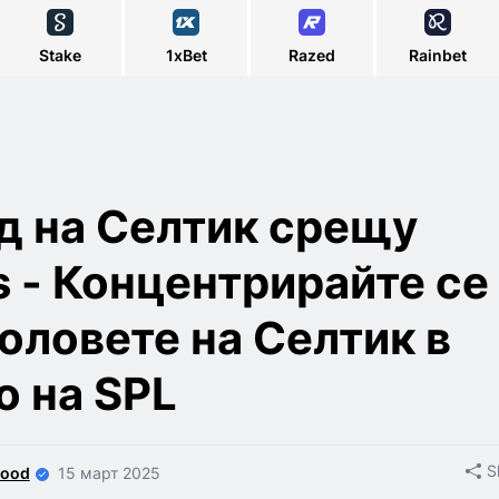
Stake
1xBet
Razed
Rainbet
д на Селтик срещу
s - Концентрирайте се
оловете на Селтик в
о на SPL
S
wood
15 март 2025