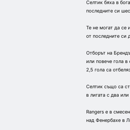
Селтик бяха в бог
последните си шес
Те не могат да се
от последните си д
Отборът на Брендъ
или повече гола в
2,5 гола са отбеля
Селтик също са ст
в лигата с два или
Rangers е в смесе
над Фенербахе в Ли