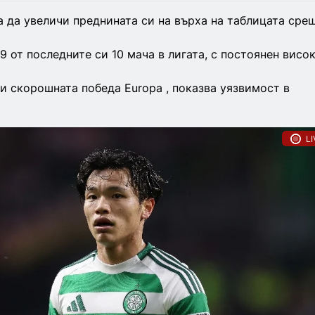
 да увеличи преднината си на върха на таблицата сре
9 от последните си 10 мача в лигата, с постоянен висо
ки скорошната победа Europa , показва уязвимост в
LI