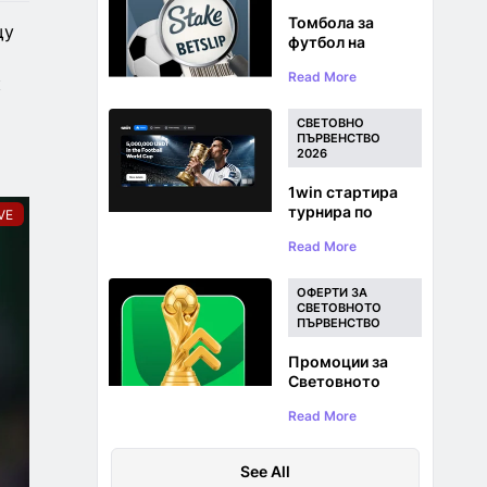
Томбола за
щу
футбол на
общността
Read More
Stake.com :
к
Теглене на
награда от
СВЕТОВНО
Световното
ПЪРВЕНСТВО
2026
първенство на
стойност 100
1win стартира
000 долара
турнира по
VE
Световното
Read More
първенство по
футбол с
награден фонд
ОФЕРТИ ЗА
от 5 000 000
СВЕТОВНОТО
ПЪРВЕНСТВО
USDT
Промоции за
Световното
първенство:
Read More
Залози за футбол
за Световното
първенство 2026
See All