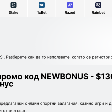
Stake
1xBet
Razed
Rainbet
. Разберете как да го използвате, когато се регистри
 промо код NEWBONUS - $13
нус
 предлагайки онлайн спортни залагания, казино игри и д
 от цял свят.