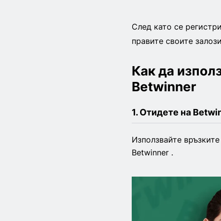
След като се регистри
правите своите залози
Как да изпол
Betwinner
Отидете на Betwi
Използвайте връзките
Betwinner .