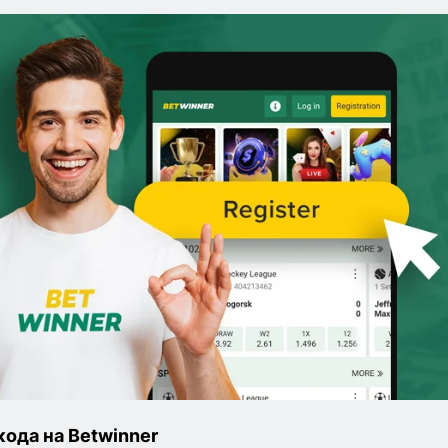
ода на Betwinner