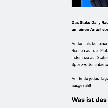
Das Stake Daily Rac
um einen Anteil vo
Anders als bei einer
Rennen auf der Platz
indem sie auf Stake
Sportwettenanbieter
Am Ende jedes Tage
ausgezahlt.
Was ist das