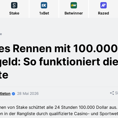
Stake
1xBet
Betwinner
Razed
e
es Rennen mit 100.000
eld: So funktioniert di
te
S
tleton
28 Mai 2026
nen von Stake schüttet alle 24 Stunden 100.000 Dollar aus.
en in der Rangliste durch qualifizierte Casino- und Sportwe