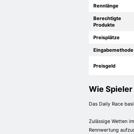
Rennlänge
Berechtigte
Produkte
Preisplätze
Eingabemethode
Preisgeld
Wie Spieler
Das Daily Race basie
Zulässige Wetten im
Rennwertung aufzust