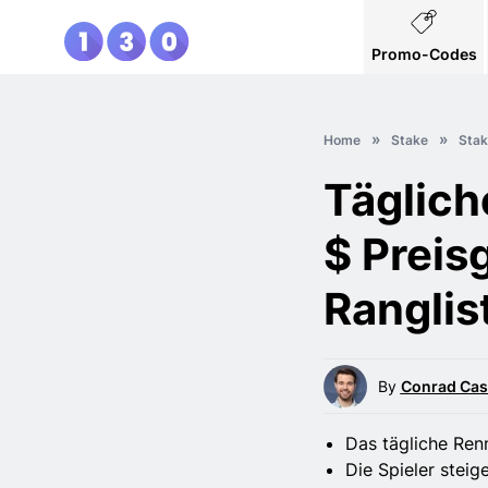
Promo-Codes
Home
Stake
Stak
Täglich
$ Preisg
Ranglis
By
Conrad Cas
Das tägliche Ren
Die Spieler steig