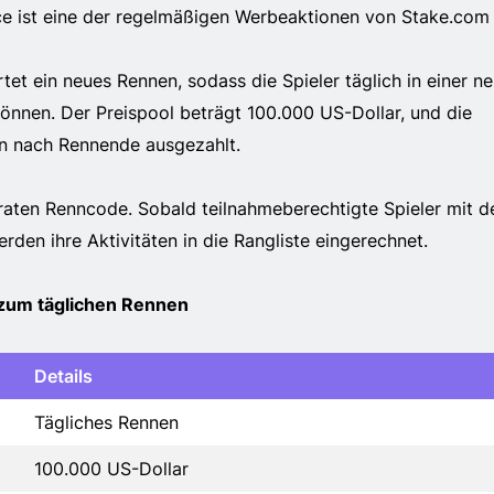
e ist eine der regelmäßigen Werbeaktionen von Stake.com 
tet ein neues Rennen, sodass die Spieler täglich in einer n
können. Der Preispool beträgt 100.000 US-Dollar, und die
 nach Rennende ausgezahlt.
raten Renncode. Sobald teilnahmeberechtigte Spieler mit 
rden ihre Aktivitäten in die Rangliste eingerechnet.
 zum täglichen Rennen
Details
Tägliches Rennen
100.000 US-Dollar