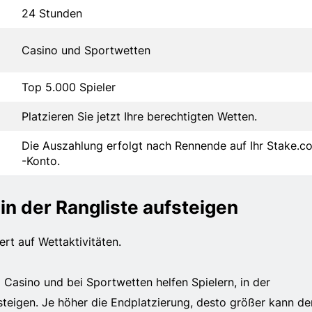
24 Stunden
Casino und Sportwetten
Top 5.000 Spieler
Platzieren Sie jetzt Ihre berechtigten Wetten.
Die Auszahlung erfolgt nach Rennende auf Ihr Stake.c
-Konto.
 in der Rangliste aufsteigen
rt auf Wettaktivitäten.
 Casino und bei Sportwetten helfen Spielern, in der
eigen. Je höher die Endplatzierung, desto größer kann de