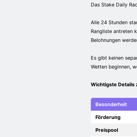
Das Stake Daily Rac
Alle 24 Stunden star
Rangliste antreten 
Belohnungen werden
Es gibt keinen sepa
Wetten beginnen, we
Wichtigste Details
Besonderheit
Förderung
Preispool