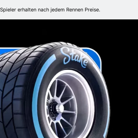
Spieler erhalten nach jedem Rennen Preise.