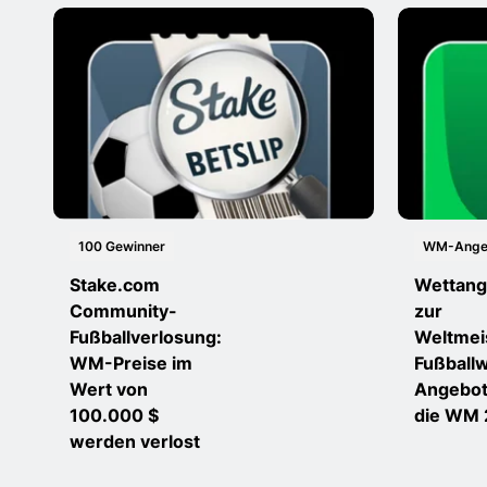
100 Gewinner
WM-Ange
Stake.com
Wettang
Community-
zur
Fußballverlosung:
Weltmei
WM-Preise im
Fußball
Wert von
Angebot
100.000 $
die WM
werden verlost