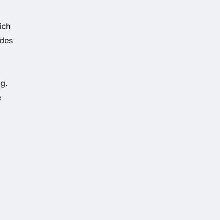
ich
 des
g.
e